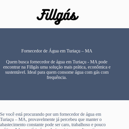
Pular
para
o
conteúdo
Fornecedor de Água em Turiaçu – MA
Quem busca fornecedor de água em Turiaçu - MA pode
encontrar na Fillgás uma solução mais prática, econômica e
sustentável. Ideal para quem consome água com gás com
frequência.
Se você está procurando por um fornecedor de água em
Turiaçu – MA, provavelmente já percebeu que manter o
abastecimento constante pode ser caro, trabalhoso e pouco