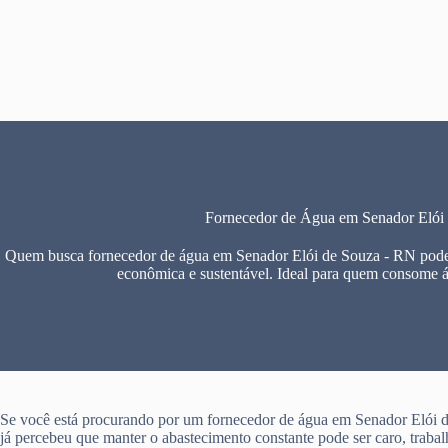
Pular
para
o
conteúdo
Fornecedor de Água em Senador Elói
Quem busca fornecedor de água em Senador Elói de Souza - RN pode e
econômica e sustentável. Ideal para quem consome 
Se você está procurando por um fornecedor de água em Senador Elói
já percebeu que manter o abastecimento constante pode ser caro, traba