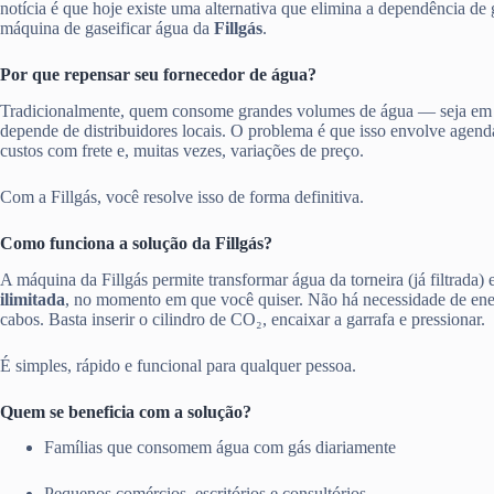
notícia é que hoje existe uma alternativa que elimina a dependência de 
máquina de gaseificar água da
Fillgás
.
Por que repensar seu fornecedor de água?
Tradicionalmente, quem consome grandes volumes de água — seja em
depende de distribuidores locais. O problema é que isso envolve agen
custos com frete e, muitas vezes, variações de preço.
Com a Fillgás, você resolve isso de forma definitiva.
Como funciona a solução da Fillgás?
A máquina da Fillgás permite transformar água da torneira (já filtrada)
ilimitada
, no momento em que você quiser. Não há necessidade de ener
cabos. Basta inserir o cilindro de CO₂, encaixar a garrafa e pressionar.
É simples, rápido e funcional para qualquer pessoa.
Quem se beneficia com a solução?
Famílias que consomem água com gás diariamente
Pequenos comércios, escritórios e consultórios