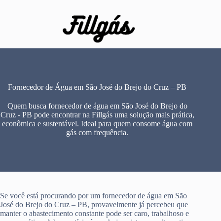
Pular
para
o
conteúdo
Fornecedor de Água em São José do Brejo do Cruz – PB
Quem busca fornecedor de água em São José do Brejo do
Cruz - PB pode encontrar na Fillgás uma solução mais prática,
econômica e sustentável. Ideal para quem consome água com
gás com frequência.
Se você está procurando por um fornecedor de água em São
José do Brejo do Cruz – PB, provavelmente já percebeu que
manter o abastecimento constante pode ser caro, trabalhoso e