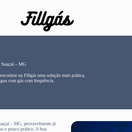
o Suaçuí – MG
contrar na Fillgás uma solução mais prática,
água com gás com frequência.
uaçuí – MG, provavelmente já
so e pouco prático. A boa