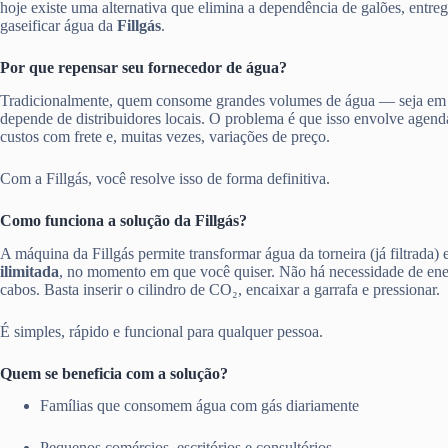
hoje existe uma alternativa que elimina a dependência de galões, entre
gaseificar água da
Fillgás
.
Por que repensar seu fornecedor de água?
Tradicionalmente, quem consome grandes volumes de água — seja em
depende de distribuidores locais. O problema é que isso envolve agen
custos com frete e, muitas vezes, variações de preço.
Com a Fillgás, você resolve isso de forma definitiva.
Como funciona a solução da Fillgás?
A máquina da Fillgás permite transformar água da torneira (já filtrada)
ilimitada
, no momento em que você quiser. Não há necessidade de ener
cabos. Basta inserir o cilindro de CO₂, encaixar a garrafa e pressionar.
É simples, rápido e funcional para qualquer pessoa.
Quem se beneficia com a solução?
Famílias que consomem água com gás diariamente
Pequenos comércios, escritórios e consultórios