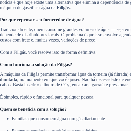
notícia é que hoje existe uma alternativa que elimina a dependência de 
máquina de gaseificar água da
Fillgás
.
Por que repensar seu fornecedor de água?
Tradicionalmente, quem consome grandes volumes de água — seja em
depende de distribuidores locais. O problema é que isso envolve agen
custos com frete e, muitas vezes, variações de preço.
Com a Fillgás, você resolve isso de forma definitiva.
Como funciona a solução da Fillgás?
A máquina da Fillgás permite transformar água da torneira (já filtrada)
ilimitada
, no momento em que você quiser. Não há necessidade de ener
cabos. Basta inserir o cilindro de CO₂, encaixar a garrafa e pressionar.
É simples, rápido e funcional para qualquer pessoa.
Quem se beneficia com a solução?
Famílias que consomem água com gás diariamente
Pequenos comércios, escritórios e consultórios