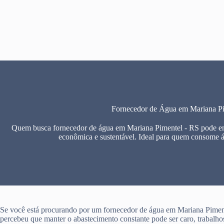
Pular
para
o
conteúdo
Fornecedor de Água em Mariana P
Quem busca fornecedor de água em Mariana Pimentel - RS pode enc
econômica e sustentável. Ideal para quem consome 
Se você está procurando por um fornecedor de água em Mariana Pimen
percebeu que manter o abastecimento constante pode ser caro, trabalho