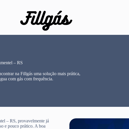
imentel – RS
ontrar na Fillgás uma solução mais prática,
água com gás com frequência.
tel – RS, provavelmente já
so e pouco prático. A boa