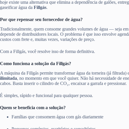
hoje existe uma alternativa que elimina a dependência de galões, entre
gaseificar água da
Fillgás
.
Por que repensar seu fornecedor de água?
Tradicionalmente, quem consome grandes volumes de água — seja em
depende de distribuidores locais. O problema é que isso envolve agen
custos com frete e, muitas vezes, variações de preço.
Com a Fillgás, você resolve isso de forma definitiva.
Como funciona a solução da Fillgás?
A máquina da Fillgás permite transformar água da torneira (já filtrada)
ilimitada
, no momento em que você quiser. Não há necessidade de ener
cabos. Basta inserir o cilindro de CO₂, encaixar a garrafa e pressionar.
É simples, rápido e funcional para qualquer pessoa.
Quem se beneficia com a solução?
Famílias que consomem água com gás diariamente
Pequenos comércios, escritórios e consultórios