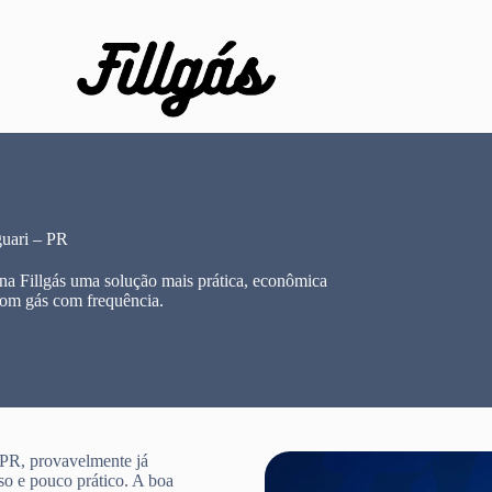
uari – PR
a Fillgás uma solução mais prática, econômica
com gás com frequência.
PR, provavelmente já
so e pouco prático. A boa