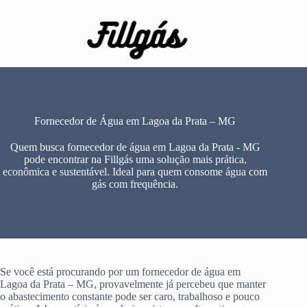
Pular
para
o
conteúdo
Fornecedor de Água em Lagoa da Prata – MG
Quem busca fornecedor de água em Lagoa da Prata - MG
pode encontrar na Fillgás uma solução mais prática,
econômica e sustentável. Ideal para quem consome água com
gás com frequência.
Se você está procurando por um fornecedor de água em
Lagoa da Prata – MG, provavelmente já percebeu que manter
o abastecimento constante pode ser caro, trabalhoso e pouco