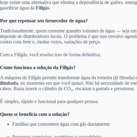
hoje existe uma alternativa que elimina a dependência de galões, entre
gaseificar água da
Fillgás
.
Por que repensar seu fornecedor de água?
Tradicionalmente, quem consome grandes volumes de água — seja em
depende de distribuidores locais. O problema é que isso envolve agen
custos com frete e, muitas vezes, variações de preço.
Com a Fillgás, você resolve isso de forma definitiva.
Como funciona a solução da Fillgás?
A máquina da Fillgás permite transformar água da torneira (já filtrada)
ilimitada
, no momento em que você quiser. Não há necessidade de ener
cabos. Basta inserir o cilindro de CO₂, encaixar a garrafa e pressionar.
É simples, rápido e funcional para qualquer pessoa.
Quem se beneficia com a solução?
Famílias que consomem água com gás diariamente
Pequenos comércios, escritórios e consultórios