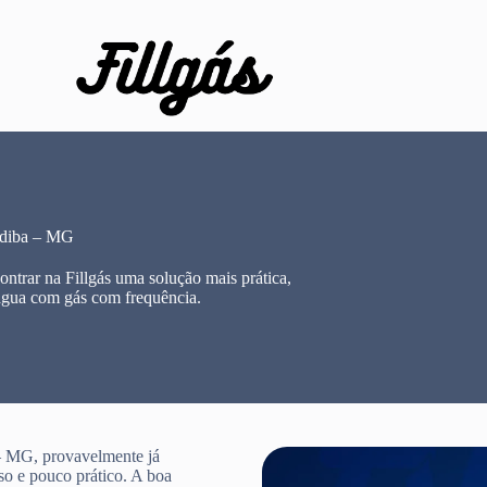
ndiba – MG
trar na Fillgás uma solução mais prática,
água com gás com frequência.
– MG, provavelmente já
so e pouco prático. A boa