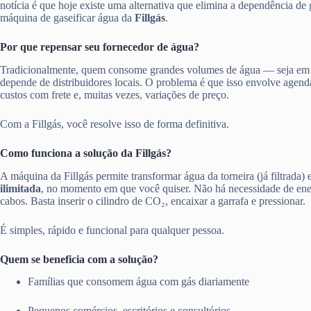
notícia é que hoje existe uma alternativa que elimina a dependência de 
máquina de gaseificar água da
Fillgás
.
Por que repensar seu fornecedor de água?
Tradicionalmente, quem consome grandes volumes de água — seja em
depende de distribuidores locais. O problema é que isso envolve agen
custos com frete e, muitas vezes, variações de preço.
Com a Fillgás, você resolve isso de forma definitiva.
Como funciona a solução da Fillgás?
A máquina da Fillgás permite transformar água da torneira (já filtrada)
ilimitada
, no momento em que você quiser. Não há necessidade de ener
cabos. Basta inserir o cilindro de CO₂, encaixar a garrafa e pressionar.
É simples, rápido e funcional para qualquer pessoa.
Quem se beneficia com a solução?
Famílias que consomem água com gás diariamente
Pequenos comércios, escritórios e consultórios