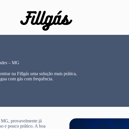
endes – MG
rar na Fillgás uma solução mais prática,
água com gás com frequência.
– MG, provavelmente já
so e pouco prático. A boa