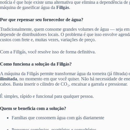
notícia é que hoje existe uma alternativa que elimina a dependência de 
máquina de gaseificar água da
Fillgás
.
Por que repensar seu fornecedor de água?
Tradicionalmente, quem consome grandes volumes de água — seja em
depende de distribuidores locais. O problema é que isso envolve agen
custos com frete e, muitas vezes, variações de preço.
Com a Fillgás, você resolve isso de forma definitiva.
Como funciona a solução da Fillgás?
A máquina da Fillgás permite transformar água da torneira (já filtrada)
ilimitada
, no momento em que você quiser. Não há necessidade de ener
cabos. Basta inserir o cilindro de CO₂, encaixar a garrafa e pressionar.
É simples, rápido e funcional para qualquer pessoa.
Quem se beneficia com a solução?
Famílias que consomem água com gás diariamente
Pequenos comércios, escritórios e consultórios