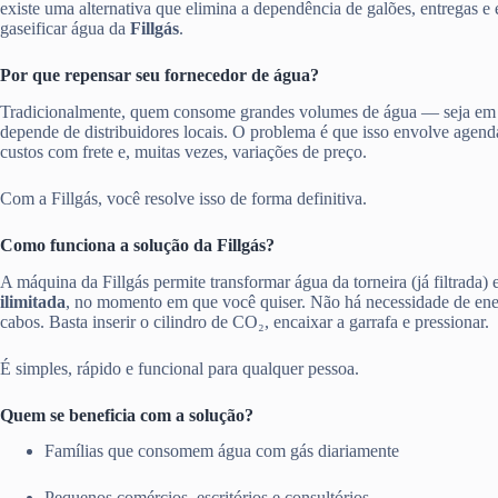
existe uma alternativa que elimina a dependência de galões, entregas e
gaseificar água da
Fillgás
.
Por que repensar seu fornecedor de água?
Tradicionalmente, quem consome grandes volumes de água — seja em
depende de distribuidores locais. O problema é que isso envolve agen
custos com frete e, muitas vezes, variações de preço.
Com a Fillgás, você resolve isso de forma definitiva.
Como funciona a solução da Fillgás?
A máquina da Fillgás permite transformar água da torneira (já filtrada)
ilimitada
, no momento em que você quiser. Não há necessidade de ener
cabos. Basta inserir o cilindro de CO₂, encaixar a garrafa e pressionar.
É simples, rápido e funcional para qualquer pessoa.
Quem se beneficia com a solução?
Famílias que consomem água com gás diariamente
Pequenos comércios, escritórios e consultórios