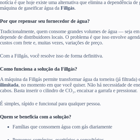
notícia é que hoje existe uma alternativa que elimina a dependência de 
máquina de gaseificar água da
Fillgás
.
Por que repensar seu fornecedor de água?
Tradicionalmente, quem consome grandes volumes de água — seja em
depende de distribuidores locais. O problema é que isso envolve agen
custos com frete e, muitas vezes, variações de preço.
Com a Fillgás, você resolve isso de forma definitiva.
Como funciona a solução da Fillgás?
A máquina da Fillgás permite transformar água da torneira (já filtrada)
ilimitada
, no momento em que você quiser. Não há necessidade de ener
cabos. Basta inserir o cilindro de CO₂, encaixar a garrafa e pressionar.
É simples, rápido e funcional para qualquer pessoa.
Quem se beneficia com a solução?
Famílias que consomem água com gás diariamente
Pequenos comércios, escritórios e consultórios