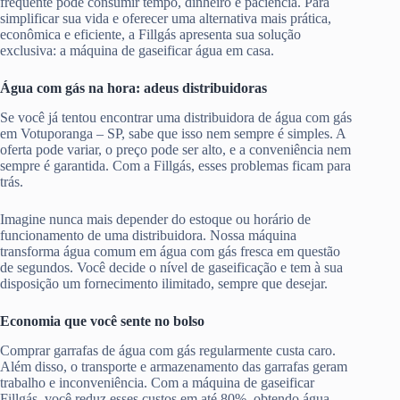
frequente pode consumir tempo, dinheiro e paciência. Para
simplificar sua vida e oferecer uma alternativa mais prática,
econômica e eficiente, a Fillgás apresenta sua solução
exclusiva: a máquina de gaseificar água em casa.
Água com gás na hora: adeus distribuidoras
Se você já tentou encontrar uma distribuidora de água com gás
em Votuporanga – SP, sabe que isso nem sempre é simples. A
oferta pode variar, o preço pode ser alto, e a conveniência nem
sempre é garantida. Com a Fillgás, esses problemas ficam para
trás.
Imagine nunca mais depender do estoque ou horário de
funcionamento de uma distribuidora. Nossa máquina
transforma água comum em água com gás fresca em questão
de segundos. Você decide o nível de gaseificação e tem à sua
disposição um fornecimento ilimitado, sempre que desejar.
Economia que você sente no bolso
Comprar garrafas de água com gás regularmente custa caro.
Além disso, o transporte e armazenamento das garrafas geram
trabalho e inconveniência. Com a máquina de gaseificar
Fillgás, você reduz esses custos em até 80%, obtendo água