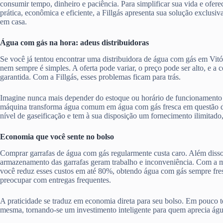
consumir tempo, dinheiro e paciência. Para simplificar sua vida e ofere
prática, econômica e eficiente, a Fillgás apresenta sua solução exclusiv
em casa.
Água com gás na hora: adeus distribuidoras
Se você já tentou encontrar uma distribuidora de água com gás em Vitór
nem sempre é simples. A oferta pode variar, o preço pode ser alto, e a
garantida. Com a Fillgás, esses problemas ficam para trás.
Imagine nunca mais depender do estoque ou horário de funcionamento 
máquina transforma água comum em água com gás fresca em questão d
nível de gaseificação e tem à sua disposição um fornecimento ilimitado
Economia que você sente no bolso
Comprar garrafas de água com gás regularmente custa caro. Além disso,
armazenamento das garrafas geram trabalho e inconveniência. Com a má
você reduz esses custos em até 80%, obtendo água com gás sempre fres
preocupar com entregas frequentes.
A praticidade se traduz em economia direta para seu bolso. Em pouco te
mesma, tornando-se um investimento inteligente para quem aprecia ág