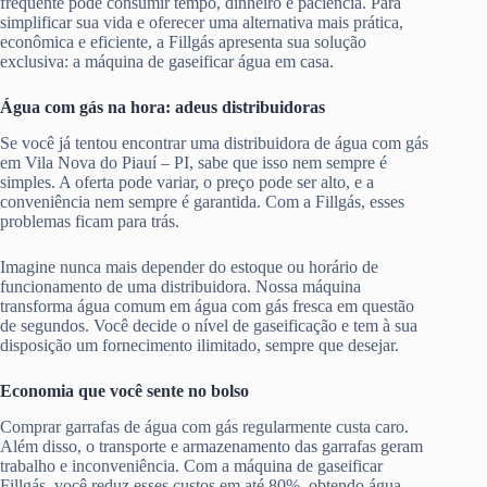
frequente pode consumir tempo, dinheiro e paciência. Para
simplificar sua vida e oferecer uma alternativa mais prática,
econômica e eficiente, a Fillgás apresenta sua solução
exclusiva: a máquina de gaseificar água em casa.
Água com gás na hora: adeus distribuidoras
Se você já tentou encontrar uma distribuidora de água com gás
em Vila Nova do Piauí – PI, sabe que isso nem sempre é
simples. A oferta pode variar, o preço pode ser alto, e a
conveniência nem sempre é garantida. Com a Fillgás, esses
problemas ficam para trás.
Imagine nunca mais depender do estoque ou horário de
funcionamento de uma distribuidora. Nossa máquina
transforma água comum em água com gás fresca em questão
de segundos. Você decide o nível de gaseificação e tem à sua
disposição um fornecimento ilimitado, sempre que desejar.
Economia que você sente no bolso
Comprar garrafas de água com gás regularmente custa caro.
Além disso, o transporte e armazenamento das garrafas geram
trabalho e inconveniência. Com a máquina de gaseificar
Fillgás, você reduz esses custos em até 80%, obtendo água