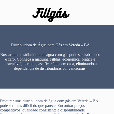
Pular
para
o
conteúdo
Distribuidora de Água com Gás em Vereda – BA
Buscar uma distribuidora de água com gás pode ser trabalhoso
e caro. Conheça a máquina Fillgás: econômica, prática e
sustentável, permite gaseificar água em casa, eliminando a
dependência de distribuidoras convencionais.
Procurar uma distribuidora de água com gás em Vereda – BA
pode ser mais difícil do que parece. Encontrar preços
competitivos, qualidade consistente e disponibilidade