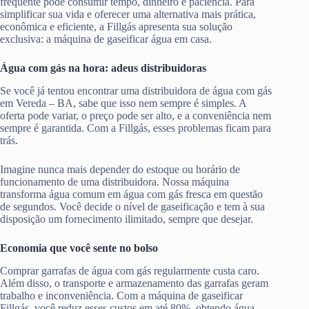
frequente pode consumir tempo, dinheiro e paciência. Para
simplificar sua vida e oferecer uma alternativa mais prática,
econômica e eficiente, a Fillgás apresenta sua solução
exclusiva: a máquina de gaseificar água em casa.
Água com gás na hora: adeus distribuidoras
Se você já tentou encontrar uma distribuidora de água com gás
em Vereda – BA, sabe que isso nem sempre é simples. A
oferta pode variar, o preço pode ser alto, e a conveniência nem
sempre é garantida. Com a Fillgás, esses problemas ficam para
trás.
Imagine nunca mais depender do estoque ou horário de
funcionamento de uma distribuidora. Nossa máquina
transforma água comum em água com gás fresca em questão
de segundos. Você decide o nível de gaseificação e tem à sua
disposição um fornecimento ilimitado, sempre que desejar.
Economia que você sente no bolso
Comprar garrafas de água com gás regularmente custa caro.
Além disso, o transporte e armazenamento das garrafas geram
trabalho e inconveniência. Com a máquina de gaseificar
Fillgás, você reduz esses custos em até 80%, obtendo água