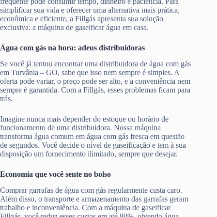
frequente pode consumir tempo, dinheiro e paciência. Para
simplificar sua vida e oferecer uma alternativa mais prática,
econômica e eficiente, a Fillgás apresenta sua solução
exclusiva: a máquina de gaseificar água em casa.
Água com gás na hora: adeus distribuidoras
Se você já tentou encontrar uma distribuidora de água com gás
em Turvânia – GO, sabe que isso nem sempre é simples. A
oferta pode variar, o preço pode ser alto, e a conveniência nem
sempre é garantida. Com a Fillgás, esses problemas ficam para
trás.
Imagine nunca mais depender do estoque ou horário de
funcionamento de uma distribuidora. Nossa máquina
transforma água comum em água com gás fresca em questão
de segundos. Você decide o nível de gaseificação e tem à sua
disposição um fornecimento ilimitado, sempre que desejar.
Economia que você sente no bolso
Comprar garrafas de água com gás regularmente custa caro.
Além disso, o transporte e armazenamento das garrafas geram
trabalho e inconveniência. Com a máquina de gaseificar
Fillgás, você reduz esses custos em até 80%, obtendo água