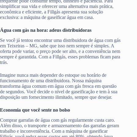
frequente pode consumir tempo, dinheiro e paciência. Para
simplificar sua vida e oferecer uma alternativa mais prática,
econômica e eficiente, a Fillgás apresenta sua solução
exclusiva: a máquina de gaseificar água em casa.
Água com gás na hora: adeus distribuidoras
Se você já tentou encontrar uma distribuidora de água com gás
em Teixeiras – MG, sabe que isso nem sempre é simples. A
oferta pode variar, o preço pode ser alto, e a conveniência nem
sempre é garantida. Com a Fillgás, esses problemas ficam para
trás.
Imagine nunca mais depender do estoque ou horário de
funcionamento de uma distribuidora. Nossa máquina
transforma água comum em água com gás fresca em questão
de segundos. Você decide o nível de gaseificação e tem à sua
disposição um fornecimento ilimitado, sempre que desejar.
Economia que você sente no bolso
Comprar garrafas de água com gás regularmente custa caro.
Além disso, o transporte e armazenamento das garrafas geram
trabalho e inconveniência. Com a máquina de gaseificar
Fillgás, você reduz esses custos em até 80%, obtendo água