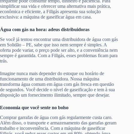
frequente pode consumir tempo, dinheiro e paciência. Para
simplificar sua vida e oferecer uma alternativa mais prática,
econômica e eficiente, a Fillgás apresenta sua solução
exclusiva: a máquina de gaseificar água em casa.
Água com gás na hora: adeus distribuidoras
Se você já tentou encontrar uma distribuidora de água com gás
em Solidão – PE, sabe que isso nem sempre é simples. A
oferta pode variar, o preço pode ser alto, e a conveniência nem
sempre é garantida. Com a Fillgás, esses problemas ficam para
trás.
Imagine nunca mais depender do estoque ou horário de
funcionamento de uma distribuidora. Nossa máquina
transforma água comum em água com gás fresca em questão
de segundos. Você decide o nível de gaseificação e tem à sua
disposição um fornecimento ilimitado, sempre que desejar.
Economia que você sente no bolso
Comprar garrafas de água com gás regularmente custa caro.
Além disso, o transporte e armazenamento das garrafas geram
trabalho e inconveniência. Com a máquina de gaseificar
Fillgás, você reduz esses custos em até 80%, obtendo água