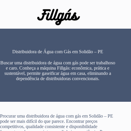
Pular
para
o
conteúdo
Distribuidora de Água com Gás em Solidão – PE
Buscar uma distribuidora de água com gás pode ser trabalhoso
e caro. Conheça a máquina Fillgás: econômica, prática e
sustentável, permite gaseificar água em casa, eliminando a
dependência de distribuidoras convencionais.
Procurar uma distribuidora de água com gás em Solidão – PE
pode ser mais difícil do que parece. Encontrar preços
competitivos, qualidade consistente e disponibilidade