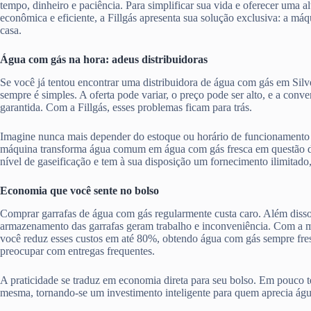
tempo, dinheiro e paciência. Para simplificar sua vida e oferecer uma al
econômica e eficiente, a Fillgás apresenta sua solução exclusiva: a má
casa.
Água com gás na hora: adeus distribuidoras
Se você já tentou encontrar uma distribuidora de água com gás em Silv
sempre é simples. A oferta pode variar, o preço pode ser alto, e a con
garantida. Com a Fillgás, esses problemas ficam para trás.
Imagine nunca mais depender do estoque ou horário de funcionamento 
máquina transforma água comum em água com gás fresca em questão d
nível de gaseificação e tem à sua disposição um fornecimento ilimitado
Economia que você sente no bolso
Comprar garrafas de água com gás regularmente custa caro. Além disso,
armazenamento das garrafas geram trabalho e inconveniência. Com a má
você reduz esses custos em até 80%, obtendo água com gás sempre fres
preocupar com entregas frequentes.
A praticidade se traduz em economia direta para seu bolso. Em pouco te
mesma, tornando-se um investimento inteligente para quem aprecia ág