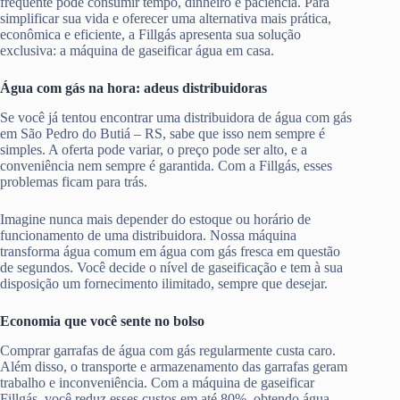
frequente pode consumir tempo, dinheiro e paciência. Para
simplificar sua vida e oferecer uma alternativa mais prática,
econômica e eficiente, a Fillgás apresenta sua solução
exclusiva: a máquina de gaseificar água em casa.
Água com gás na hora: adeus distribuidoras
Se você já tentou encontrar uma distribuidora de água com gás
em São Pedro do Butiá – RS, sabe que isso nem sempre é
simples. A oferta pode variar, o preço pode ser alto, e a
conveniência nem sempre é garantida. Com a Fillgás, esses
problemas ficam para trás.
Imagine nunca mais depender do estoque ou horário de
funcionamento de uma distribuidora. Nossa máquina
transforma água comum em água com gás fresca em questão
de segundos. Você decide o nível de gaseificação e tem à sua
disposição um fornecimento ilimitado, sempre que desejar.
Economia que você sente no bolso
Comprar garrafas de água com gás regularmente custa caro.
Além disso, o transporte e armazenamento das garrafas geram
trabalho e inconveniência. Com a máquina de gaseificar
Fillgás, você reduz esses custos em até 80%, obtendo água