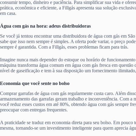
consumir tempo, dinheiro e paciência. Para simplificar sua vida e ofere
prática, econômica e eficiente, a Fillgás apresenta sua solução exclusiv
em casa.
Água com gás na hora: adeus distribuidoras
Se você já tentou encontrar uma distribuidora de água com gás em Sã
sabe que isso nem sempre é simples. A oferta pode variar, o preço pode
sempre é garantida. Com a Fillgás, esses problemas ficam para trás.
Imagine nunca mais depender do estoque ou horário de funcionamento 
máquina transforma água comum em água com gás fresca em questão d
nível de gaseificação e tem à sua disposição um fornecimento ilimitado
Economia que você sente no bolso
Comprar garrafas de água com gás regularmente custa caro. Além disso,
armazenamento das garrafas geram trabalho e inconveniência. Com a má
você reduz esses custos em até 80%, obtendo água com gás sempre fres
preocupar com entregas frequentes.
A praticidade se traduz em economia direta para seu bolso. Em pouco te
mesma, tornando-se um investimento inteligente para quem aprecia ág