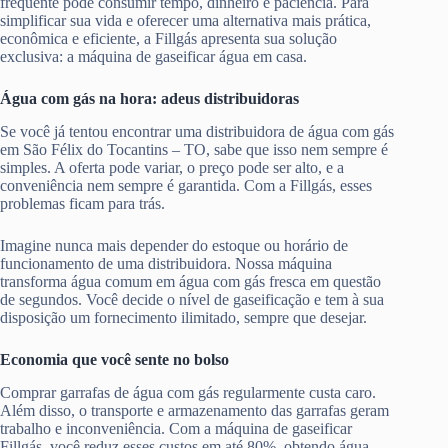
frequente pode consumir tempo, dinheiro e paciência. Para
simplificar sua vida e oferecer uma alternativa mais prática,
econômica e eficiente, a Fillgás apresenta sua solução
exclusiva: a máquina de gaseificar água em casa.
Água com gás na hora: adeus distribuidoras
Se você já tentou encontrar uma distribuidora de água com gás
em São Félix do Tocantins – TO, sabe que isso nem sempre é
simples. A oferta pode variar, o preço pode ser alto, e a
conveniência nem sempre é garantida. Com a Fillgás, esses
problemas ficam para trás.
Imagine nunca mais depender do estoque ou horário de
funcionamento de uma distribuidora. Nossa máquina
transforma água comum em água com gás fresca em questão
de segundos. Você decide o nível de gaseificação e tem à sua
disposição um fornecimento ilimitado, sempre que desejar.
Economia que você sente no bolso
Comprar garrafas de água com gás regularmente custa caro.
Além disso, o transporte e armazenamento das garrafas geram
trabalho e inconveniência. Com a máquina de gaseificar
Fillgás, você reduz esses custos em até 80%, obtendo água