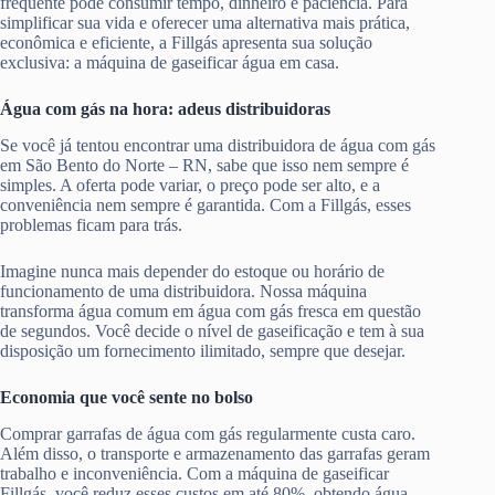
frequente pode consumir tempo, dinheiro e paciência. Para
simplificar sua vida e oferecer uma alternativa mais prática,
econômica e eficiente, a Fillgás apresenta sua solução
exclusiva: a máquina de gaseificar água em casa.
Água com gás na hora: adeus distribuidoras
Se você já tentou encontrar uma distribuidora de água com gás
em São Bento do Norte – RN, sabe que isso nem sempre é
simples. A oferta pode variar, o preço pode ser alto, e a
conveniência nem sempre é garantida. Com a Fillgás, esses
problemas ficam para trás.
Imagine nunca mais depender do estoque ou horário de
funcionamento de uma distribuidora. Nossa máquina
transforma água comum em água com gás fresca em questão
de segundos. Você decide o nível de gaseificação e tem à sua
disposição um fornecimento ilimitado, sempre que desejar.
Economia que você sente no bolso
Comprar garrafas de água com gás regularmente custa caro.
Além disso, o transporte e armazenamento das garrafas geram
trabalho e inconveniência. Com a máquina de gaseificar
Fillgás, você reduz esses custos em até 80%, obtendo água