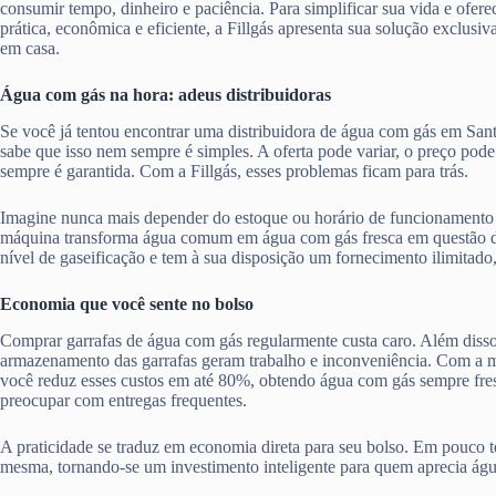
consumir tempo, dinheiro e paciência. Para simplificar sua vida e ofere
prática, econômica e eficiente, a Fillgás apresenta sua solução exclusiv
em casa.
Água com gás na hora: adeus distribuidoras
Se você já tentou encontrar uma distribuidora de água com gás em San
sabe que isso nem sempre é simples. A oferta pode variar, o preço pode
sempre é garantida. Com a Fillgás, esses problemas ficam para trás.
Imagine nunca mais depender do estoque ou horário de funcionamento 
máquina transforma água comum em água com gás fresca em questão d
nível de gaseificação e tem à sua disposição um fornecimento ilimitado
Economia que você sente no bolso
Comprar garrafas de água com gás regularmente custa caro. Além disso,
armazenamento das garrafas geram trabalho e inconveniência. Com a má
você reduz esses custos em até 80%, obtendo água com gás sempre fres
preocupar com entregas frequentes.
A praticidade se traduz em economia direta para seu bolso. Em pouco te
mesma, tornando-se um investimento inteligente para quem aprecia ág