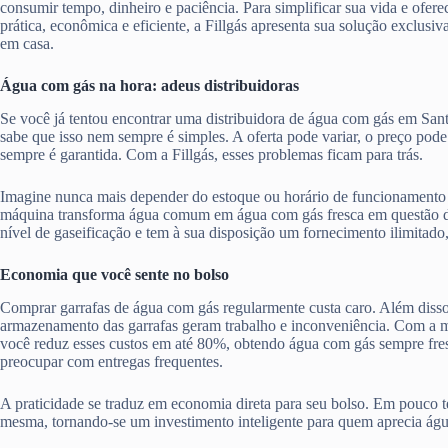
consumir tempo, dinheiro e paciência. Para simplificar sua vida e ofere
prática, econômica e eficiente, a Fillgás apresenta sua solução exclusiv
em casa.
Água com gás na hora: adeus distribuidoras
Se você já tentou encontrar uma distribuidora de água com gás em San
sabe que isso nem sempre é simples. A oferta pode variar, o preço pode
sempre é garantida. Com a Fillgás, esses problemas ficam para trás.
Imagine nunca mais depender do estoque ou horário de funcionamento 
máquina transforma água comum em água com gás fresca em questão d
nível de gaseificação e tem à sua disposição um fornecimento ilimitado
Economia que você sente no bolso
Comprar garrafas de água com gás regularmente custa caro. Além disso,
armazenamento das garrafas geram trabalho e inconveniência. Com a má
você reduz esses custos em até 80%, obtendo água com gás sempre fres
preocupar com entregas frequentes.
A praticidade se traduz em economia direta para seu bolso. Em pouco te
mesma, tornando-se um investimento inteligente para quem aprecia ág