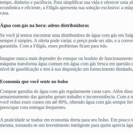
tempo, dinheiro e paciência. Para simplificar sua vida e oferecer uma al
econômica e eficiente, a Fillgás apresenta sua solução exclusiva: a má
casa.
Água com gás na hora: adeus distribuidoras
Se você já tentou encontrar uma distribuidora de água com gás em Sal
sempre é simples. A oferta pode variar, o preço pode ser alto, e a con
garantida. Com a Fillgás, esses problemas ficam para trás.
Imagine nunca mais depender do estoque ou horário de funcionamento 
máquina transforma água comum em água com gás fresca em questão d
nível de gaseificação e tem à sua disposição um fornecimento ilimitado
Economia que você sente no bolso
Comprar garrafas de água com gás regularmente custa caro. Além disso,
armazenamento das garrafas geram trabalho e inconveniência. Com a má
você reduz esses custos em até 80%, obtendo água com gás sempre fres
preocupar com entregas frequentes.
A praticidade se traduz em economia direta para seu bolso. Em pouco te
mesma, tornando-se um investimento inteligente para quem aprecia ág