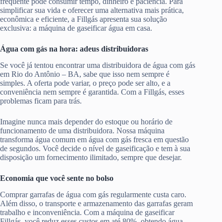
frequente pode consumir tempo, dinheiro e paciência. Para
simplificar sua vida e oferecer uma alternativa mais prática,
econômica e eficiente, a Fillgás apresenta sua solução
exclusiva: a máquina de gaseificar água em casa.
Água com gás na hora: adeus distribuidoras
Se você já tentou encontrar uma distribuidora de água com gás
em Rio do Antônio – BA, sabe que isso nem sempre é
simples. A oferta pode variar, o preço pode ser alto, e a
conveniência nem sempre é garantida. Com a Fillgás, esses
problemas ficam para trás.
Imagine nunca mais depender do estoque ou horário de
funcionamento de uma distribuidora. Nossa máquina
transforma água comum em água com gás fresca em questão
de segundos. Você decide o nível de gaseificação e tem à sua
disposição um fornecimento ilimitado, sempre que desejar.
Economia que você sente no bolso
Comprar garrafas de água com gás regularmente custa caro.
Além disso, o transporte e armazenamento das garrafas geram
trabalho e inconveniência. Com a máquina de gaseificar
Fillgás, você reduz esses custos em até 80%, obtendo água