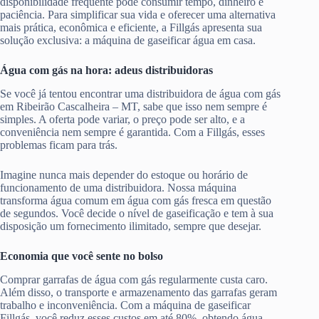
disponibilidade frequente pode consumir tempo, dinheiro e
paciência. Para simplificar sua vida e oferecer uma alternativa
mais prática, econômica e eficiente, a Fillgás apresenta sua
solução exclusiva: a máquina de gaseificar água em casa.
Água com gás na hora: adeus distribuidoras
Se você já tentou encontrar uma distribuidora de água com gás
em Ribeirão Cascalheira – MT, sabe que isso nem sempre é
simples. A oferta pode variar, o preço pode ser alto, e a
conveniência nem sempre é garantida. Com a Fillgás, esses
problemas ficam para trás.
Imagine nunca mais depender do estoque ou horário de
funcionamento de uma distribuidora. Nossa máquina
transforma água comum em água com gás fresca em questão
de segundos. Você decide o nível de gaseificação e tem à sua
disposição um fornecimento ilimitado, sempre que desejar.
Economia que você sente no bolso
Comprar garrafas de água com gás regularmente custa caro.
Além disso, o transporte e armazenamento das garrafas geram
trabalho e inconveniência. Com a máquina de gaseificar
Fillgás, você reduz esses custos em até 80%, obtendo água