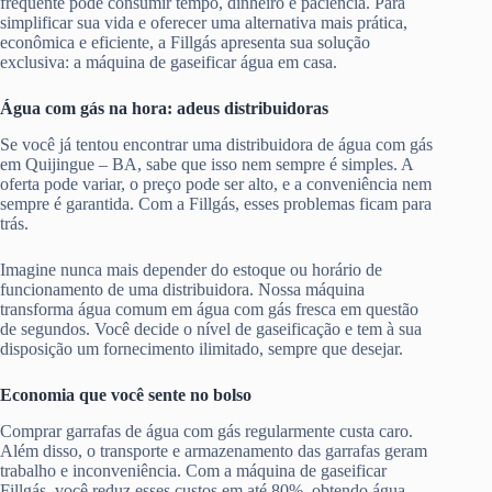
frequente pode consumir tempo, dinheiro e paciência. Para
simplificar sua vida e oferecer uma alternativa mais prática,
econômica e eficiente, a Fillgás apresenta sua solução
exclusiva: a máquina de gaseificar água em casa.
Água com gás na hora: adeus distribuidoras
Se você já tentou encontrar uma distribuidora de água com gás
em Quijingue – BA, sabe que isso nem sempre é simples. A
oferta pode variar, o preço pode ser alto, e a conveniência nem
sempre é garantida. Com a Fillgás, esses problemas ficam para
trás.
Imagine nunca mais depender do estoque ou horário de
funcionamento de uma distribuidora. Nossa máquina
transforma água comum em água com gás fresca em questão
de segundos. Você decide o nível de gaseificação e tem à sua
disposição um fornecimento ilimitado, sempre que desejar.
Economia que você sente no bolso
Comprar garrafas de água com gás regularmente custa caro.
Além disso, o transporte e armazenamento das garrafas geram
trabalho e inconveniência. Com a máquina de gaseificar
Fillgás, você reduz esses custos em até 80%, obtendo água