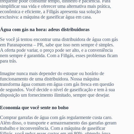
frequente pode consumir tempo, dinheiro e paciência. Para
simplificar sua vida e oferecer uma alternativa mais prática,
econômica e eficiente, a Fillgás apresenta sua solução
exclusiva: a máquina de gaseificar água em casa.
Água com gás na hora: adeus distribuidoras
Se você já tentou encontrar uma distribuidora de água com gás
em Paranapoema – PR, sabe que isso nem sempre é simples.
A oferta pode variar, o preço pode ser alto, e a conveniência
nem sempre é garantida. Com a Fillgás, esses problemas ficam
para trás.
Imagine nunca mais depender do estoque ou horário de
funcionamento de uma distribuidora. Nossa máquina
transforma água comum em água com gás fresca em questão
de segundos. Você decide o nível de gaseificação e tem à sua
disposição um fornecimento ilimitado, sempre que desejar.
Economia que você sente no bolso
Comprar garrafas de água com gás regularmente custa caro.
Além disso, o transporte e armazenamento das garrafas geram
trabalho e inconveniência. Com a máquina de gaseificar
Fillgás, você reduz esses custos em até 80%, obtendo água