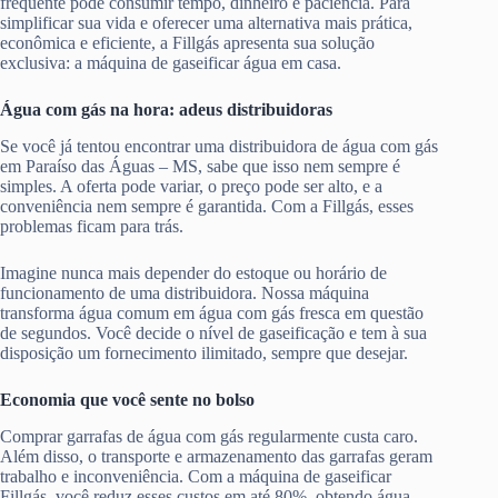
frequente pode consumir tempo, dinheiro e paciência. Para
simplificar sua vida e oferecer uma alternativa mais prática,
econômica e eficiente, a Fillgás apresenta sua solução
exclusiva: a máquina de gaseificar água em casa.
Água com gás na hora: adeus distribuidoras
Se você já tentou encontrar uma distribuidora de água com gás
em Paraíso das Águas – MS, sabe que isso nem sempre é
simples. A oferta pode variar, o preço pode ser alto, e a
conveniência nem sempre é garantida. Com a Fillgás, esses
problemas ficam para trás.
Imagine nunca mais depender do estoque ou horário de
funcionamento de uma distribuidora. Nossa máquina
transforma água comum em água com gás fresca em questão
de segundos. Você decide o nível de gaseificação e tem à sua
disposição um fornecimento ilimitado, sempre que desejar.
Economia que você sente no bolso
Comprar garrafas de água com gás regularmente custa caro.
Além disso, o transporte e armazenamento das garrafas geram
trabalho e inconveniência. Com a máquina de gaseificar
Fillgás, você reduz esses custos em até 80%, obtendo água