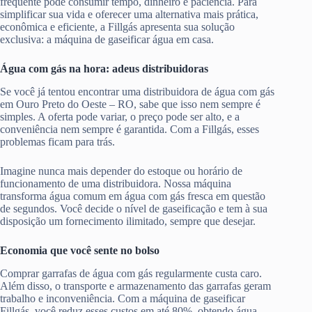
frequente pode consumir tempo, dinheiro e paciência. Para
simplificar sua vida e oferecer uma alternativa mais prática,
econômica e eficiente, a Fillgás apresenta sua solução
exclusiva: a máquina de gaseificar água em casa.
Água com gás na hora: adeus distribuidoras
Se você já tentou encontrar uma distribuidora de água com gás
em Ouro Preto do Oeste – RO, sabe que isso nem sempre é
simples. A oferta pode variar, o preço pode ser alto, e a
conveniência nem sempre é garantida. Com a Fillgás, esses
problemas ficam para trás.
Imagine nunca mais depender do estoque ou horário de
funcionamento de uma distribuidora. Nossa máquina
transforma água comum em água com gás fresca em questão
de segundos. Você decide o nível de gaseificação e tem à sua
disposição um fornecimento ilimitado, sempre que desejar.
Economia que você sente no bolso
Comprar garrafas de água com gás regularmente custa caro.
Além disso, o transporte e armazenamento das garrafas geram
trabalho e inconveniência. Com a máquina de gaseificar
Fillgás, você reduz esses custos em até 80%, obtendo água