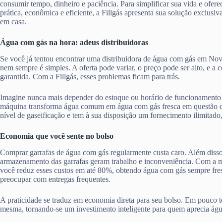
consumir tempo, dinheiro e paciência. Para simplificar sua vida e ofere
prática, econômica e eficiente, a Fillgás apresenta sua solução exclusiv
em casa.
Água com gás na hora: adeus distribuidoras
Se você já tentou encontrar uma distribuidora de água com gás em No
nem sempre é simples. A oferta pode variar, o preço pode ser alto, e a
garantida. Com a Fillgás, esses problemas ficam para trás.
Imagine nunca mais depender do estoque ou horário de funcionamento 
máquina transforma água comum em água com gás fresca em questão d
nível de gaseificação e tem à sua disposição um fornecimento ilimitado
Economia que você sente no bolso
Comprar garrafas de água com gás regularmente custa caro. Além disso,
armazenamento das garrafas geram trabalho e inconveniência. Com a má
você reduz esses custos em até 80%, obtendo água com gás sempre fres
preocupar com entregas frequentes.
A praticidade se traduz em economia direta para seu bolso. Em pouco te
mesma, tornando-se um investimento inteligente para quem aprecia ág