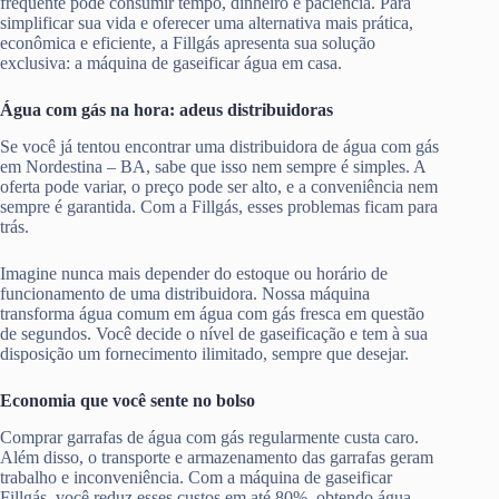
frequente pode consumir tempo, dinheiro e paciência. Para
simplificar sua vida e oferecer uma alternativa mais prática,
econômica e eficiente, a Fillgás apresenta sua solução
exclusiva: a máquina de gaseificar água em casa.
Água com gás na hora: adeus distribuidoras
Se você já tentou encontrar uma distribuidora de água com gás
em Nordestina – BA, sabe que isso nem sempre é simples. A
oferta pode variar, o preço pode ser alto, e a conveniência nem
sempre é garantida. Com a Fillgás, esses problemas ficam para
trás.
Imagine nunca mais depender do estoque ou horário de
funcionamento de uma distribuidora. Nossa máquina
transforma água comum em água com gás fresca em questão
de segundos. Você decide o nível de gaseificação e tem à sua
disposição um fornecimento ilimitado, sempre que desejar.
Economia que você sente no bolso
Comprar garrafas de água com gás regularmente custa caro.
Além disso, o transporte e armazenamento das garrafas geram
trabalho e inconveniência. Com a máquina de gaseificar
Fillgás, você reduz esses custos em até 80%, obtendo água