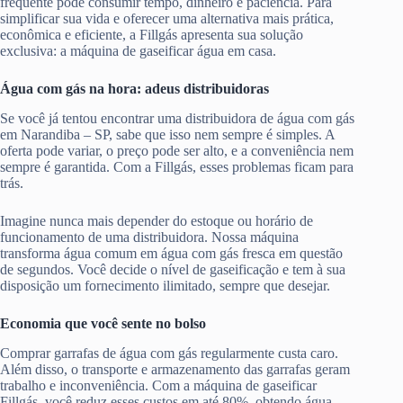
frequente pode consumir tempo, dinheiro e paciência. Para
simplificar sua vida e oferecer uma alternativa mais prática,
econômica e eficiente, a Fillgás apresenta sua solução
exclusiva: a máquina de gaseificar água em casa.
Água com gás na hora: adeus distribuidoras
Se você já tentou encontrar uma distribuidora de água com gás
em Narandiba – SP, sabe que isso nem sempre é simples. A
oferta pode variar, o preço pode ser alto, e a conveniência nem
sempre é garantida. Com a Fillgás, esses problemas ficam para
trás.
Imagine nunca mais depender do estoque ou horário de
funcionamento de uma distribuidora. Nossa máquina
transforma água comum em água com gás fresca em questão
de segundos. Você decide o nível de gaseificação e tem à sua
disposição um fornecimento ilimitado, sempre que desejar.
Economia que você sente no bolso
Comprar garrafas de água com gás regularmente custa caro.
Além disso, o transporte e armazenamento das garrafas geram
trabalho e inconveniência. Com a máquina de gaseificar
Fillgás, você reduz esses custos em até 80%, obtendo água