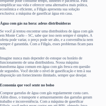
frequente pode consumir tempo, dinheiro e paciência. Para
simplificar sua vida e oferecer uma alternativa mais prática,
econômica e eficiente, a Fillgás apresenta sua solução
exclusiva: a máquina de gaseificar água em casa.
Água com gás na hora: adeus distribuidoras
Se você já tentou encontrar uma distribuidora de água com gás
em Monte Carlo – SC, sabe que isso nem sempre é simples. A
oferta pode variar, o preço pode ser alto, e a conveniência nem
sempre é garantida. Com a Fillgás, esses problemas ficam para
trás.
Imagine nunca mais depender do estoque ou horário de
funcionamento de uma distribuidora. Nossa máquina
transforma água comum em água com gás fresca em questão
de segundos. Você decide o nível de gaseificação e tem à sua
disposição um fornecimento ilimitado, sempre que desejar.
Economia que você sente no bolso
Comprar garrafas de água com gás regularmente custa caro.
Além disso, o transporte e armazenamento das garrafas geram
trabalho e inconveniência. Com a máquina de gaseificar
Fillgás, você reduz esses custos em até 80%, obtendo água