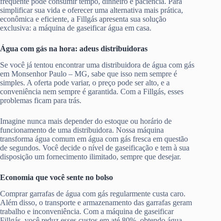
frequente pode consumir tempo, dinheiro e paciência. Para
simplificar sua vida e oferecer uma alternativa mais prática,
econômica e eficiente, a Fillgás apresenta sua solução
exclusiva: a máquina de gaseificar água em casa.
Água com gás na hora: adeus distribuidoras
Se você já tentou encontrar uma distribuidora de água com gás
em Monsenhor Paulo – MG, sabe que isso nem sempre é
simples. A oferta pode variar, o preço pode ser alto, e a
conveniência nem sempre é garantida. Com a Fillgás, esses
problemas ficam para trás.
Imagine nunca mais depender do estoque ou horário de
funcionamento de uma distribuidora. Nossa máquina
transforma água comum em água com gás fresca em questão
de segundos. Você decide o nível de gaseificação e tem à sua
disposição um fornecimento ilimitado, sempre que desejar.
Economia que você sente no bolso
Comprar garrafas de água com gás regularmente custa caro.
Além disso, o transporte e armazenamento das garrafas geram
trabalho e inconveniência. Com a máquina de gaseificar
Fillgás, você reduz esses custos em até 80%, obtendo água