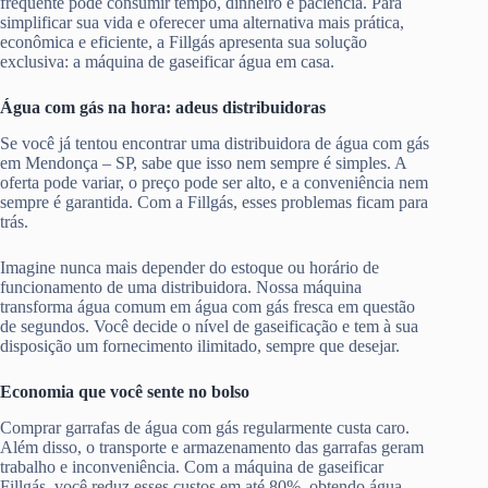
frequente pode consumir tempo, dinheiro e paciência. Para
simplificar sua vida e oferecer uma alternativa mais prática,
econômica e eficiente, a Fillgás apresenta sua solução
exclusiva: a máquina de gaseificar água em casa.
Água com gás na hora: adeus distribuidoras
Se você já tentou encontrar uma distribuidora de água com gás
em Mendonça – SP, sabe que isso nem sempre é simples. A
oferta pode variar, o preço pode ser alto, e a conveniência nem
sempre é garantida. Com a Fillgás, esses problemas ficam para
trás.
Imagine nunca mais depender do estoque ou horário de
funcionamento de uma distribuidora. Nossa máquina
transforma água comum em água com gás fresca em questão
de segundos. Você decide o nível de gaseificação e tem à sua
disposição um fornecimento ilimitado, sempre que desejar.
Economia que você sente no bolso
Comprar garrafas de água com gás regularmente custa caro.
Além disso, o transporte e armazenamento das garrafas geram
trabalho e inconveniência. Com a máquina de gaseificar
Fillgás, você reduz esses custos em até 80%, obtendo água