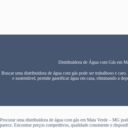
Pular
para
o
conteúdo
Distribuidora de Água com Gás em M
Buscar uma distribuidora de água com gás pode ser trabalhoso e caro.
e sustentável, permite gaseificar água em casa, eliminando a dep
Procurar uma distribuidora de água com gás em Mata Verde – MG pode 
parece. Encontrar preços competitivos, qualidade consistente e disponi