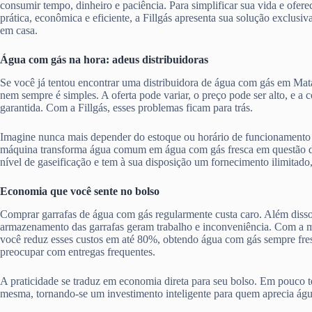
consumir tempo, dinheiro e paciência. Para simplificar sua vida e ofere
prática, econômica e eficiente, a Fillgás apresenta sua solução exclusiv
em casa.
Água com gás na hora: adeus distribuidoras
Se você já tentou encontrar uma distribuidora de água com gás em Ma
nem sempre é simples. A oferta pode variar, o preço pode ser alto, e a
garantida. Com a Fillgás, esses problemas ficam para trás.
Imagine nunca mais depender do estoque ou horário de funcionamento 
máquina transforma água comum em água com gás fresca em questão d
nível de gaseificação e tem à sua disposição um fornecimento ilimitado
Economia que você sente no bolso
Comprar garrafas de água com gás regularmente custa caro. Além disso,
armazenamento das garrafas geram trabalho e inconveniência. Com a má
você reduz esses custos em até 80%, obtendo água com gás sempre fres
preocupar com entregas frequentes.
A praticidade se traduz em economia direta para seu bolso. Em pouco te
mesma, tornando-se um investimento inteligente para quem aprecia ág