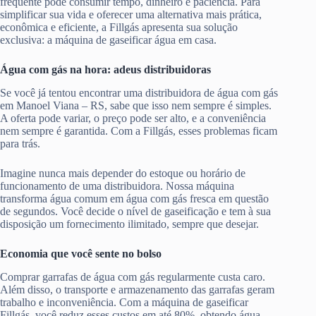
frequente pode consumir tempo, dinheiro e paciência. Para
simplificar sua vida e oferecer uma alternativa mais prática,
econômica e eficiente, a Fillgás apresenta sua solução
exclusiva: a máquina de gaseificar água em casa.
Água com gás na hora: adeus distribuidoras
Se você já tentou encontrar uma distribuidora de água com gás
em Manoel Viana – RS, sabe que isso nem sempre é simples.
A oferta pode variar, o preço pode ser alto, e a conveniência
nem sempre é garantida. Com a Fillgás, esses problemas ficam
para trás.
Imagine nunca mais depender do estoque ou horário de
funcionamento de uma distribuidora. Nossa máquina
transforma água comum em água com gás fresca em questão
de segundos. Você decide o nível de gaseificação e tem à sua
disposição um fornecimento ilimitado, sempre que desejar.
Economia que você sente no bolso
Comprar garrafas de água com gás regularmente custa caro.
Além disso, o transporte e armazenamento das garrafas geram
trabalho e inconveniência. Com a máquina de gaseificar
Fillgás, você reduz esses custos em até 80%, obtendo água