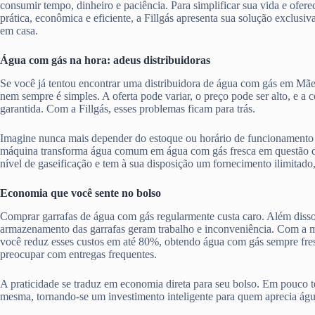
consumir tempo, dinheiro e paciência. Para simplificar sua vida e ofere
prática, econômica e eficiente, a Fillgás apresenta sua solução exclusiv
em casa.
Água com gás na hora: adeus distribuidoras
Se você já tentou encontrar uma distribuidora de água com gás em Mã
nem sempre é simples. A oferta pode variar, o preço pode ser alto, e a
garantida. Com a Fillgás, esses problemas ficam para trás.
Imagine nunca mais depender do estoque ou horário de funcionamento 
máquina transforma água comum em água com gás fresca em questão d
nível de gaseificação e tem à sua disposição um fornecimento ilimitado
Economia que você sente no bolso
Comprar garrafas de água com gás regularmente custa caro. Além disso,
armazenamento das garrafas geram trabalho e inconveniência. Com a má
você reduz esses custos em até 80%, obtendo água com gás sempre fres
preocupar com entregas frequentes.
A praticidade se traduz em economia direta para seu bolso. Em pouco te
mesma, tornando-se um investimento inteligente para quem aprecia ág