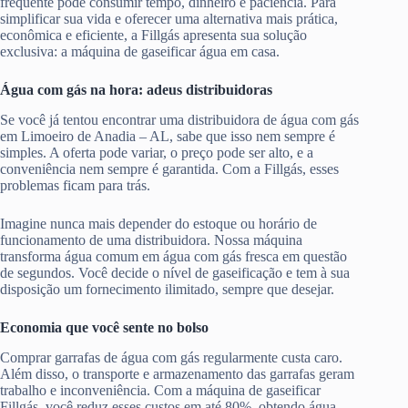
frequente pode consumir tempo, dinheiro e paciência. Para
simplificar sua vida e oferecer uma alternativa mais prática,
econômica e eficiente, a Fillgás apresenta sua solução
exclusiva: a máquina de gaseificar água em casa.
Água com gás na hora: adeus distribuidoras
Se você já tentou encontrar uma distribuidora de água com gás
em Limoeiro de Anadia – AL, sabe que isso nem sempre é
simples. A oferta pode variar, o preço pode ser alto, e a
conveniência nem sempre é garantida. Com a Fillgás, esses
problemas ficam para trás.
Imagine nunca mais depender do estoque ou horário de
funcionamento de uma distribuidora. Nossa máquina
transforma água comum em água com gás fresca em questão
de segundos. Você decide o nível de gaseificação e tem à sua
disposição um fornecimento ilimitado, sempre que desejar.
Economia que você sente no bolso
Comprar garrafas de água com gás regularmente custa caro.
Além disso, o transporte e armazenamento das garrafas geram
trabalho e inconveniência. Com a máquina de gaseificar
Fillgás, você reduz esses custos em até 80%, obtendo água