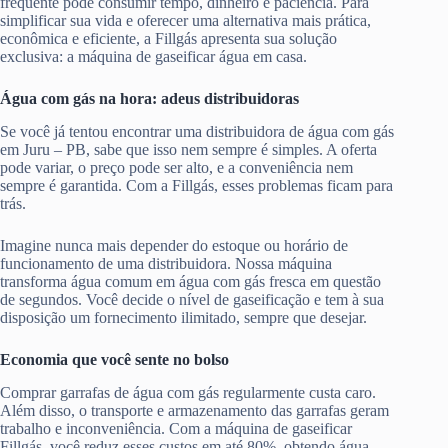
frequente pode consumir tempo, dinheiro e paciência. Para
simplificar sua vida e oferecer uma alternativa mais prática,
econômica e eficiente, a Fillgás apresenta sua solução
exclusiva: a máquina de gaseificar água em casa.
Água com gás na hora: adeus distribuidoras
Se você já tentou encontrar uma distribuidora de água com gás
em Juru – PB, sabe que isso nem sempre é simples. A oferta
pode variar, o preço pode ser alto, e a conveniência nem
sempre é garantida. Com a Fillgás, esses problemas ficam para
trás.
Imagine nunca mais depender do estoque ou horário de
funcionamento de uma distribuidora. Nossa máquina
transforma água comum em água com gás fresca em questão
de segundos. Você decide o nível de gaseificação e tem à sua
disposição um fornecimento ilimitado, sempre que desejar.
Economia que você sente no bolso
Comprar garrafas de água com gás regularmente custa caro.
Além disso, o transporte e armazenamento das garrafas geram
trabalho e inconveniência. Com a máquina de gaseificar
Fillgás, você reduz esses custos em até 80%, obtendo água