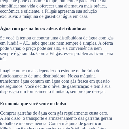
frequente pode consumir tempo, dinheiro e paciência. Para
simplificar sua vida e oferecer uma alternativa mais prática,
econômica e eficiente, a Fillgás apresenta sua solução
exclusiva: a máquina de gaseificar água em casa.
Água com gás na hora: adeus distribuidoras
Se você já tentou encontrar uma distribuidora de água com gás
em Jundiá – AL, sabe que isso nem sempre é simples. A oferta
pode variar, o preço pode ser alto, e a conveniência nem
sempre é garantida. Com a Fillgás, esses problemas ficam para
trás.
Imagine nunca mais depender do estoque ou horário de
funcionamento de uma distribuidora. Nossa máquina
transforma água comum em água com gás fresca em questão
de segundos. Você decide o nível de gaseificação e tem à sua
disposição um fornecimento ilimitado, sempre que desejar.
Economia que você sente no bolso
Comprar garrafas de água com gás regularmente custa caro.
Além disso, o transporte e armazenamento das garrafas geram
trabalho e inconveniência. Com a máquina de gaseificar
Fillgás, você reduz esses custos em até 80%, obtendo água