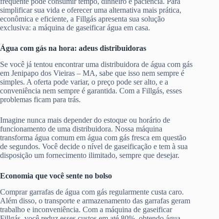
frequente pode consumir tempo, dinheiro e paciência. Para
simplificar sua vida e oferecer uma alternativa mais prática,
econômica e eficiente, a Fillgás apresenta sua solução
exclusiva: a máquina de gaseificar água em casa.
Água com gás na hora: adeus distribuidoras
Se você já tentou encontrar uma distribuidora de água com gás
em Jenipapo dos Vieiras – MA, sabe que isso nem sempre é
simples. A oferta pode variar, o preço pode ser alto, e a
conveniência nem sempre é garantida. Com a Fillgás, esses
problemas ficam para trás.
Imagine nunca mais depender do estoque ou horário de
funcionamento de uma distribuidora. Nossa máquina
transforma água comum em água com gás fresca em questão
de segundos. Você decide o nível de gaseificação e tem à sua
disposição um fornecimento ilimitado, sempre que desejar.
Economia que você sente no bolso
Comprar garrafas de água com gás regularmente custa caro.
Além disso, o transporte e armazenamento das garrafas geram
trabalho e inconveniência. Com a máquina de gaseificar
Fillgás, você reduz esses custos em até 80%, obtendo água